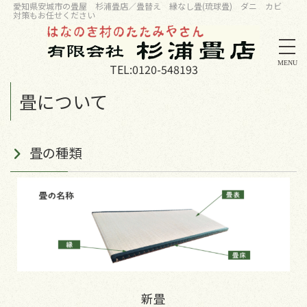
愛知県安城市の畳屋 杉浦畳店／畳替え 縁なし畳(琉球畳) ダニ カビ
対策もお任せください
MENU
TEL:
0120-548193
畳について
畳の種類
新畳